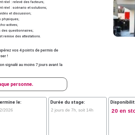
t réel : relevé des facteurs;
t réel : scénario et solutions;
vidéo et discussion;
s physiques;
ho-actives;
 des questionnaires;
et remise des attestations.
upérez vos 4 points de permis de
ser !
n signalé au moins 7 jours avant la
aque personne.
ermine le:
Durée du stage:
Disponibilit
2/2026
2 jours de 7h, soit 14h
20 en st