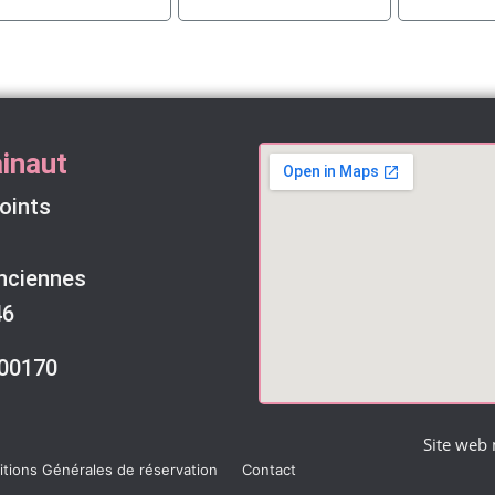
inaut
oints
nciennes
46
900170
Site web
tions Générales de réservation
Contact