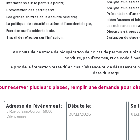
Analyse d’un acciden
Informations sur le permis à points;
Analyse d’un acciden
Présentation des participants;
Présentation d’une 
Les grands chiffres de la sécurité routière;
Idées fausses et loi
La politique de sécurité routière et l’accidentologie;
Les substances psyc
Exercice sur l’accidentologie;
Discussion à propos
Travail de réflexion sur l’infraction.
Évaluation du stage 
Au cours de ce stage de récupération de points de permis vous réc
conduire, pas d’examen, ni de code à pas
Le prix de la formation reste dû en cas d’absence ou de désistement no
date du stage.
ur réserver plusieurs places, remplir une demande pour ch
Adresse de l’évènement:
Débute le:
Se t
5 Rue du Saint-Cordon, 59300
30/11/2026
01/1
Valenciennes