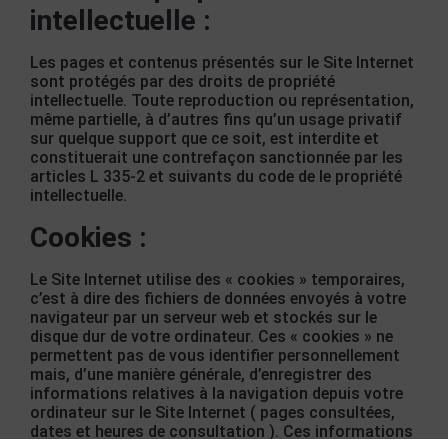
intellectuelle :
Les pages et contenus présentés sur le Site Internet
sont protégés par des droits de propriété
intellectuelle. Toute reproduction ou représentation,
même partielle, à d’autres fins qu’un usage privatif
sur quelque support que ce soit, est interdite et
constituerait une contrefaçon sanctionnée par les
articles L 335-2 et suivants du code de le propriété
intellectuelle.
Cookies :
Le Site Internet utilise des « cookies » temporaires,
c’est à dire des fichiers de données envoyés à votre
navigateur par un serveur web et stockés sur le
disque dur de votre ordinateur. Ces « cookies » ne
permettent pas de vous identifier personnellement
mais, d’une manière générale, d’enregistrer des
informations relatives à la navigation depuis votre
ordinateur sur le Site Internet ( pages consultées,
dates et heures de consultation ). Ces informations