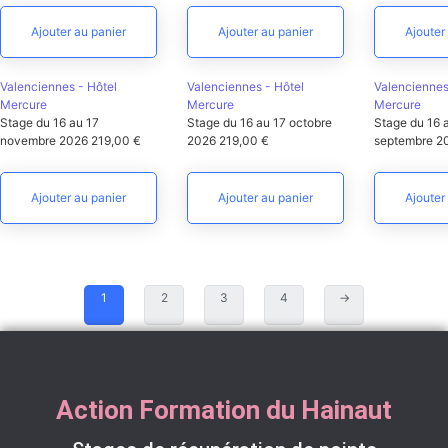
Ajouter au panier
Ajouter au panier
Ajouter
Valenciennes - Hôtel
Valenciennes - Hôtel
Valenciennes
Mercure
Mercure
Mercure
Stage du 16 au 17
Stage du 16 au 17 octobre
Stage du 16 
novembre 2026
219,00
€
2026
219,00
€
septembre 2
Ajouter au panier
Ajouter au panier
Ajouter
1
2
3
4
→
Action Formation du Hainaut