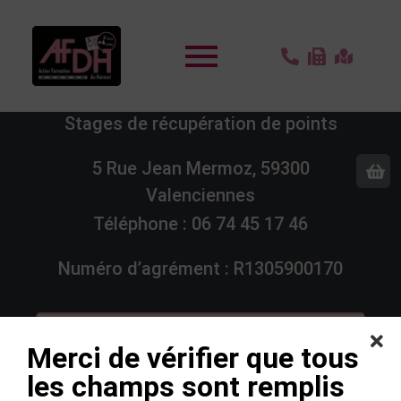
Action Formation du Hainaut
Stages de récupération de points
5 Rue Jean Mermoz, 59300
Valenciennes
Téléphone :
06 74 45 17 46
Numéro d’agrément : R1305900170
Merci de vérifier que tous
les champs sont remplis