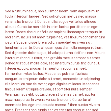
Sed a rutrum neque, non euismod lorem. Nam dapibus mi ut
ligula interdum laoreet. Sed sollicitudin metus nec massa
venenatis tincidunt. Donec mollis augue vel tellus ultrices
aliquet. Curabitur non nibh in enim lacinia porttitor non eget
lorem. Donec tincidunt felis ac sapien ullamcorper tempus. In
orci enim, iaculis sit amet turpis nec, vestibulum condimentum
ipsum. Suspendisse lorem odio, imperdiet eu viverra ut,
hendrerit at ante. Duis at quam quis diam ullamcorper rutrum.
Sed dignissim dolor augue, id volutpat urna eleifend non. Mauris
interdum rhoncus risus, nec gravida metus tempor sit amet.
Donec tristique mollis odio, sed interdum purus tincidunt ut.
Integer ex odio, aliquam fermentum accumsan sed,
fermentum vitae lectus. Maecenas pulvinar facilisis
congue.Lorem ipsum dolor sit amet, consectetur adipiscing
elit. Morbi eu mattis tortor, eget dignissim lacus. Maecenas
finibus lorem ut ligula gravida, et porttitor nulla semper.
Vivamus risus elit, luctus placerat lorem sit amet, auctor
maximus purus. In viverra varius tincidunt. Curabitur ut
commodo leo, eget malesuada massa. Etiam auctor viverra
porta. Praesent non turpis sed ex egestas congue sed sed